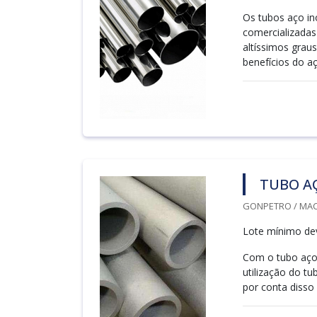
Os tubos aço in
comercializadas
altíssimos graus
benefícios do aç
TUBO AÇ
GONPETRO / MACA
Lote mínimo deve
Com o tubo aço 
utilização do t
por conta disso 