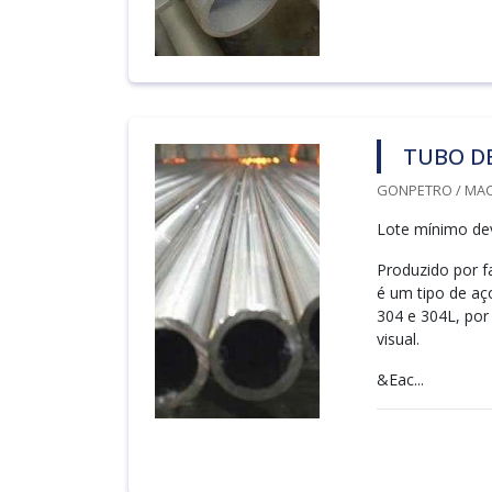
TUBO DE
GONPETRO / MACA
Lote mínimo deve
Produzido por f
é um tipo de aç
304 e 304L, por
visual.
&Eac...