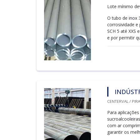
Lote mínimo deve
O tubo de inox 3
corrosividade 
SCH 5 até XXS e
e por permitir qu
INDÚSTR
CENTERVAL / PIRA
Para aplicações
sucroalcooleiras
com ar comprimi
garantir os mel