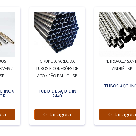
BOS
GRUPO APARECIDA
PETROVAL / SAN
ÍVEIS /
TUBOS E CONEXÕES DE
ANDRÉ - SP
 SP
AÇO / SÃO PAULO - SP
TUBOS AÇO IN
L INOX
TUBO DE AÇO DIN
POR
2440
ora
Cotar agora
Cotar agora