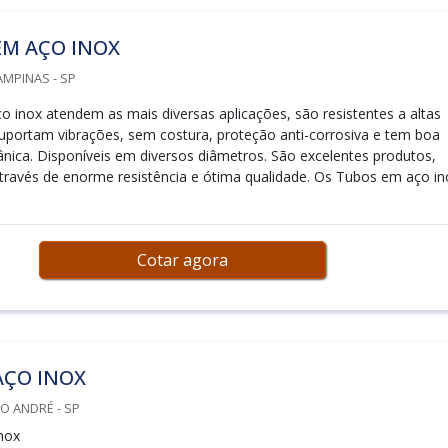
EM AÇO INOX
AMPINAS - SP
 inox atendem as mais diversas aplicações, são resistentes a altas
uportam vibrações, sem costura, proteção anti-corrosiva e tem boa
ânica. Disponíveis em diversos diâmetros. São excelentes produtos,
través de enorme resistência e ótima qualidade. Os Tubos em aço in
Cotar agora
AÇO INOX
O ANDRÉ - SP
nox