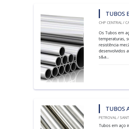
TUBOS 
CHP CENTRAL / C
Os Tubos em aço
temperaturas, s
resistência mec
desenvolvidos a
s&a...
TUBOS 
PETROVAL / SANT
Tubos em aço i