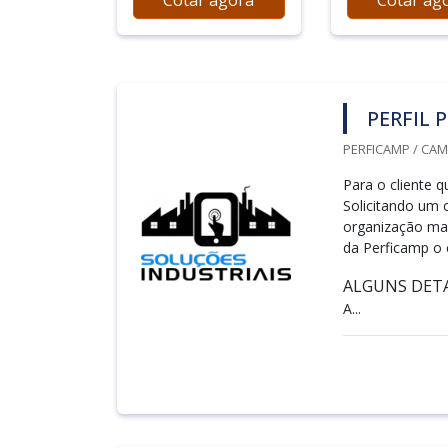
Cotar agora
Cotar ag
PERFIL 
PERFICAMP / CAM
Para o cliente q
Solicitando um 
organização mai
da Perficamp o 
ALGUNS DETA
A...