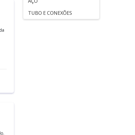
AÇO
TUBO E CONEXÕES
 da
do.