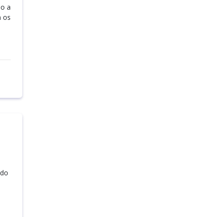
do a
m os
 do