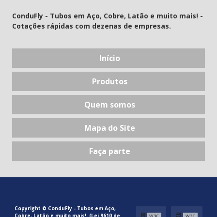
ConduFly - Tubos em Aço, Cobre, Latão e muito mais! -
Cotações rápidas com dezenas de empresas.
Início
Produtos
Quem somos
Mapa do Site
Faça parte
Copyright © ConduFly - Tubos em Aço,
Cobre, Latão e muito mais!. (Lei 9610 de
W3C
W3C