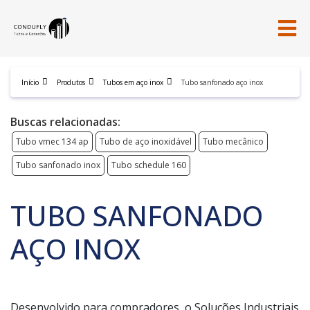
Início
Produtos
Tubos em aço inox
Tubo sanfonado aço inox
Buscas relacionadas:
Tubo vmec 134 ap
Tubo de aço inoxidável
Tubo mecânico
Tubo sanfonado inox
Tubo schedule 160
TUBO SANFONADO
AÇO INOX
Desenvolvido para compradores, o Soluções Industriais