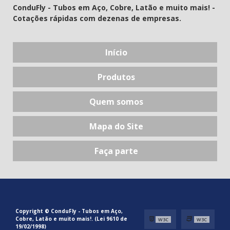
ConduFly - Tubos em Aço, Cobre, Latão e muito mais! -
Cotações rápidas com dezenas de empresas.
Início
Produtos
Quem somos
Mapa do Site
Faça parte
Copyright © ConduFly - Tubos em Aço,
Cobre, Latão e muito mais!. (Lei 9610 de
W3C
W3C
19/02/1998)