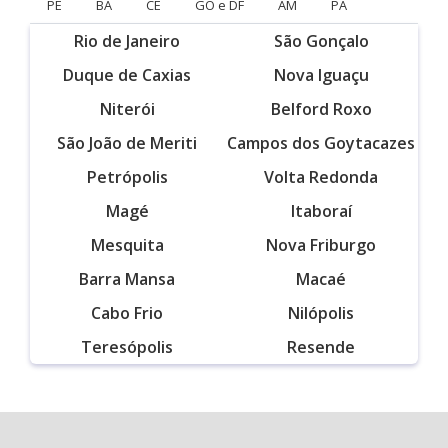
PE
BA
CE
GO e DF
AM
PA
Rio de Janeiro
São Gonçalo
Duque de Caxias
Nova Iguaçu
Niterói
Belford Roxo
São João de Meriti
Campos dos Goytacazes
Petrópolis
Volta Redonda
Magé
Itaboraí
Mesquita
Nova Friburgo
Barra Mansa
Macaé
Cabo Frio
Nilópolis
Teresópolis
Resende