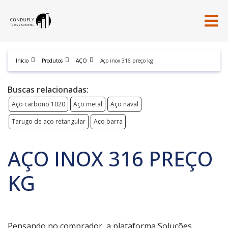
Início
Produtos
AÇO
Aço inox 316 preço kg
Buscas relacionadas:
Aço carbono 1020
Aço metal
Aço naval
Tarugo de aço retangular
Aço barra
AÇO INOX 316 PREÇO
KG
Pensando no comprador, a plataforma Soluções