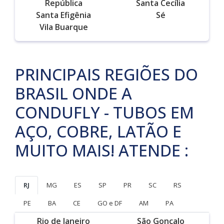
República
Santa Cecília
Santa Efigênia
Sé
Vila Buarque
PRINCIPAIS REGIÕES DO
BRASIL ONDE A
CONDUFLY - TUBOS EM
AÇO, COBRE, LATÃO E
MUITO MAIS! ATENDE :
RJ
MG
ES
SP
PR
SC
RS
PE
BA
CE
GO e DF
AM
PA
Rio de Janeiro
São Gonçalo