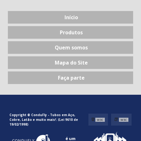
Início
Produtos
Quem somos
Mapa do Site
Faça parte
Copyright © ConduFly - Tubos em Aço,
Cobre, Latão e muito mais!. (Lei 9610 de
W3C
W3C
19/02/1998)
é um