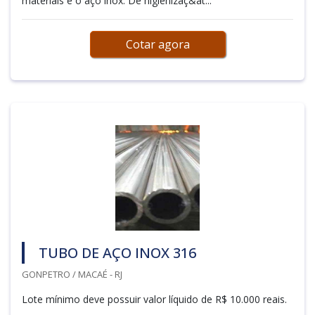
materiais é o aço inox. De higienizaç&at...
Cotar agora
TUBO DE AÇO INOX 316
GONPETRO / MACAÉ - RJ
Lote mínimo deve possuir valor líquido de R$ 10.000 reais.