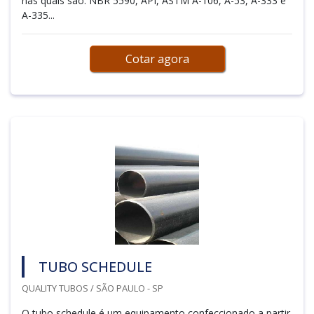
nas quais são: NBR 5590, API, ASTM A-106, A-53, A-333 e
A-335...
Cotar agora
TUBO SCHEDULE
QUALITY TUBOS / SÃO PAULO - SP
O tubo schedule é um equipamento confeccionado a partir