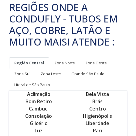
REGIÕES ONDE A
CONDUFLY - TUBOS EM
AÇO, COBRE, LATÃO E
MUITO MAIS! ATENDE :
Região Central
Zona Norte
Zona Oeste
Zona Sul
Zona Leste
Grande São Paulo
Litoral de São Paulo
Aclimação
Bela Vista
Bom Retiro
Brás
Cambuci
Centro
Consolação
Higienópolis
Glicério
Liberdade
Luz
Pari