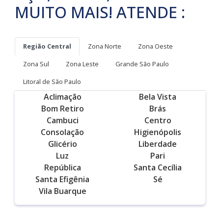
MUITO MAIS! ATENDE :
Região Central
Zona Norte
Zona Oeste
Zona Sul
Zona Leste
Grande São Paulo
Litoral de São Paulo
Aclimação
Bela Vista
Bom Retiro
Brás
Cambuci
Centro
Consolação
Higienópolis
Glicério
Liberdade
Luz
Pari
República
Santa Cecília
Santa Efigênia
Sé
Vila Buarque