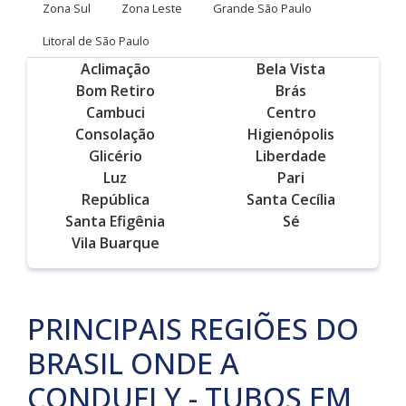
Zona Sul
Zona Leste
Grande São Paulo
Litoral de São Paulo
Aclimação
Bela Vista
Bom Retiro
Brás
Cambuci
Centro
Consolação
Higienópolis
Glicério
Liberdade
Luz
Pari
República
Santa Cecília
Santa Efigênia
Sé
Vila Buarque
PRINCIPAIS REGIÕES DO
BRASIL ONDE A
CONDUFLY - TUBOS EM