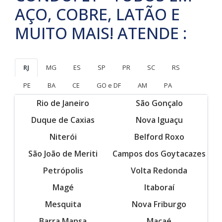
AÇO, COBRE, LATÃO E
MUITO MAIS! ATENDE :
RJ
MG
ES
SP
PR
SC
RS
PE
BA
CE
GO e DF
AM
PA
Rio de Janeiro
São Gonçalo
Duque de Caxias
Nova Iguaçu
Niterói
Belford Roxo
São João de Meriti
Campos dos Goytacazes
Petrópolis
Volta Redonda
Magé
Itaboraí
Mesquita
Nova Friburgo
Barra Mansa
Macaé