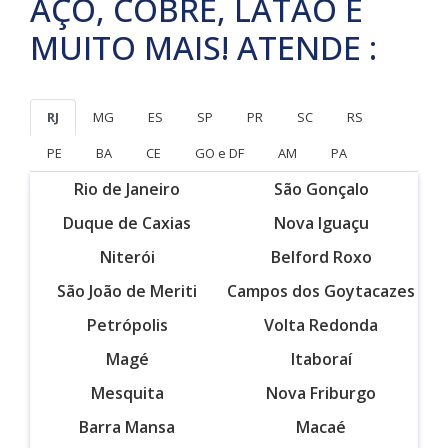
AÇO, COBRE, LATÃO E
MUITO MAIS! ATENDE :
RJ
MG
ES
SP
PR
SC
RS
PE
BA
CE
GO e DF
AM
PA
Rio de Janeiro
São Gonçalo
Duque de Caxias
Nova Iguaçu
Niterói
Belford Roxo
São João de Meriti
Campos dos Goytacazes
Petrópolis
Volta Redonda
Magé
Itaboraí
Mesquita
Nova Friburgo
Barra Mansa
Macaé