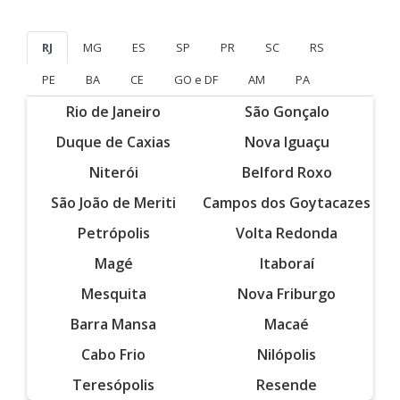
RJ
MG
ES
SP
PR
SC
RS
PE
BA
CE
GO e DF
AM
PA
Rio de Janeiro
São Gonçalo
Duque de Caxias
Nova Iguaçu
Niterói
Belford Roxo
São João de Meriti
Campos dos Goytacazes
Petrópolis
Volta Redonda
Magé
Itaboraí
Mesquita
Nova Friburgo
Barra Mansa
Macaé
Cabo Frio
Nilópolis
Teresópolis
Resende