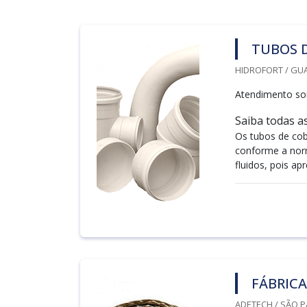
TUBOS 
HIDROFORT / GU
Atendimento so
Saiba todas a
Os tubos de cobr
conforme a nor
fluidos, pois ap
FÁBRICA
ADETECH / SÃO P