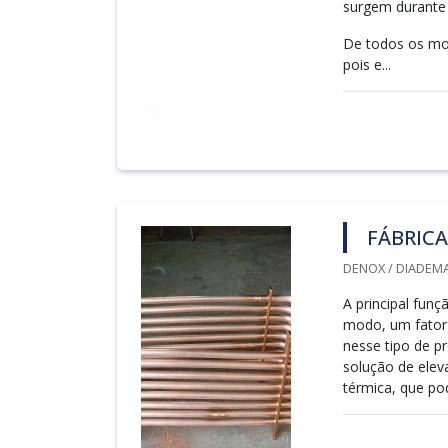
surgem durante 
De todos os mod
pois e...
FÁBRICA
DENOX / DIADEMA
A principal funç
modo, um fator 
nesse tipo de p
solução de elev
térmica, que pod