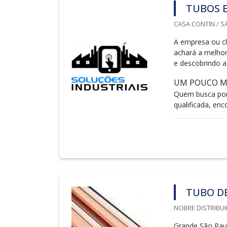
TUBOS E
CASA CONTIN / S
A empresa ou cl
achará a melho
e descobrindo a
UM POUCO MA
Quem busca por
qualificada, enco
TUBO D
NOBRE DISTRIBUI
Grande São Paul