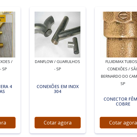
XOES /
DANFLOW / GUARULHOS
FLUIDMAX TUBOS
- SP
- SP
CONEXÕES / SÃ
BERNARDO DO CAM
SP
ERA 4
CONEXÕES EM INOX
AS
304
CONECTOR FÊM
COBRE
ora
Cotar agora
Cotar agora