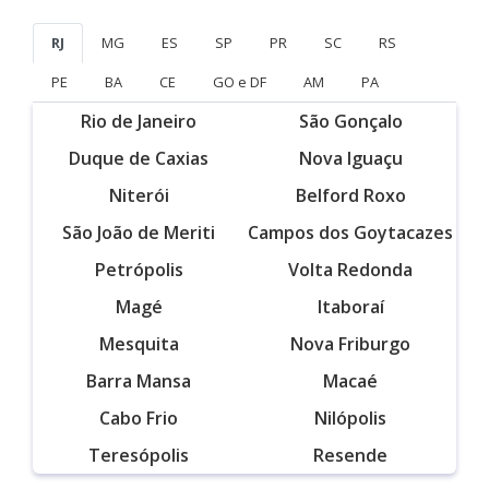
RJ
MG
ES
SP
PR
SC
RS
PE
BA
CE
GO e DF
AM
PA
Rio de Janeiro
São Gonçalo
Duque de Caxias
Nova Iguaçu
Niterói
Belford Roxo
São João de Meriti
Campos dos Goytacazes
Petrópolis
Volta Redonda
Magé
Itaboraí
Mesquita
Nova Friburgo
Barra Mansa
Macaé
Cabo Frio
Nilópolis
Teresópolis
Resende