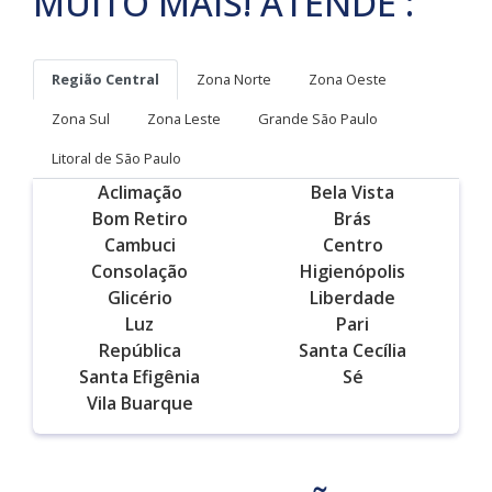
MUITO MAIS! ATENDE :
Região Central
Zona Norte
Zona Oeste
Zona Sul
Zona Leste
Grande São Paulo
Litoral de São Paulo
Aclimação
Bela Vista
Bom Retiro
Brás
Cambuci
Centro
Consolação
Higienópolis
Glicério
Liberdade
Luz
Pari
República
Santa Cecília
Santa Efigênia
Sé
Vila Buarque