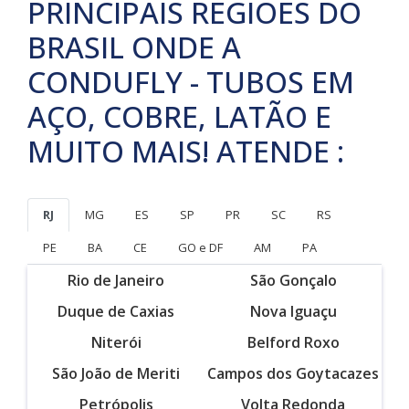
PRINCIPAIS REGIÕES DO
BRASIL ONDE A
CONDUFLY - TUBOS EM
AÇO, COBRE, LATÃO E
MUITO MAIS! ATENDE :
RJ
MG
ES
SP
PR
SC
RS
PE
BA
CE
GO e DF
AM
PA
Rio de Janeiro
São Gonçalo
Duque de Caxias
Nova Iguaçu
Niterói
Belford Roxo
São João de Meriti
Campos dos Goytacazes
Petrópolis
Volta Redonda