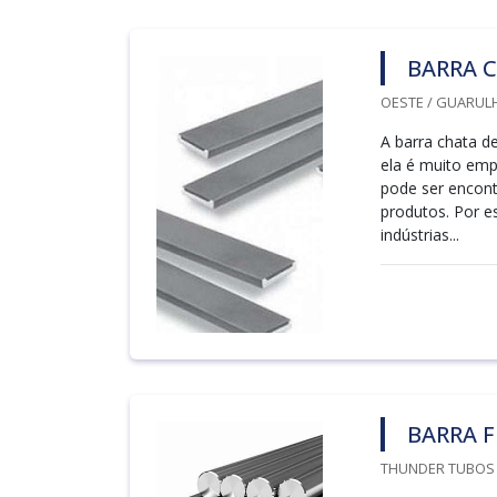
BARRA C
OESTE / GUARULH
A barra chata d
ela é muito empr
pode ser encont
produtos. Por e
indústrias...
BARRA 
THUNDER TUBOS /