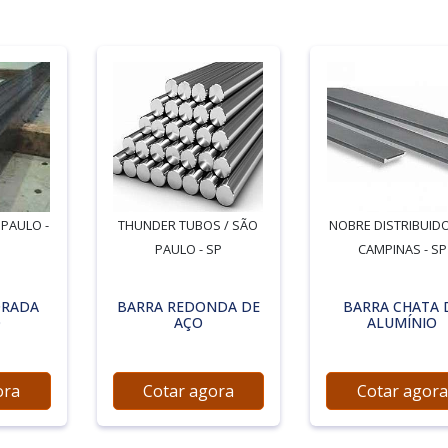
 PAULO -
THUNDER TUBOS / SÃO
NOBRE DISTRIBUIDO
PAULO - SP
CAMPINAS - SP
DRADA
BARRA REDONDA DE
BARRA CHATA 
O
AÇO
ALUMÍNIO
ora
Cotar agora
Cotar agora