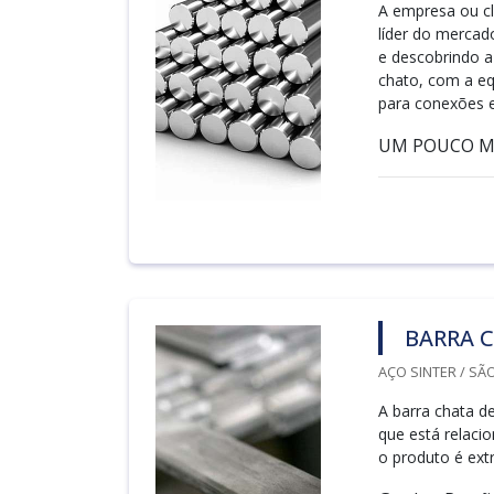
A empresa ou cl
líder do merca
e descobrindo 
chato, com a eq
para conexões 
UM POUCO MAI
BARRA C
AÇO SINTER / SÃ
A barra chata d
que está relacio
o produto é ext