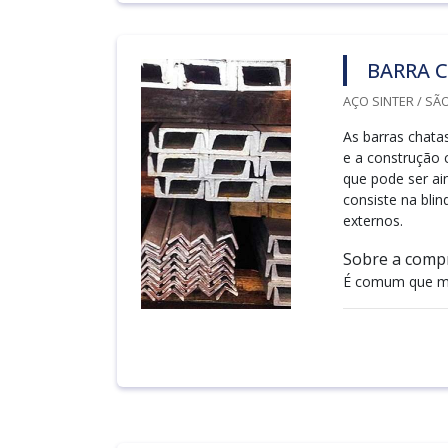
BARRA C
AÇO SINTER / SÃ
As barras chata
e a construção c
que pode ser ai
consiste na bli
externos.
Sobre a comp
É comum que mu