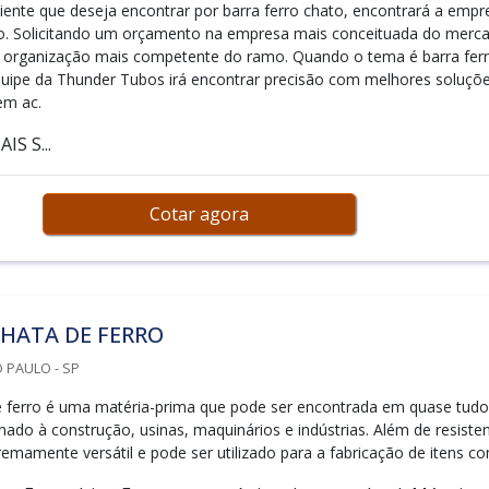
iente que deseja encontrar por barra ferro chato, encontrará a empr
do. Solicitando um orçamento na empresa mais conceituada do merc
a organização mais competente do ramo. Quando o tema é barra fer
uipe da Thunder Tubos irá encontrar precisão com melhores soluçõ
em ac.
S S...
Cotar agora
HATA DE FERRO
O PAULO - SP
e ferro é uma matéria-prima que pode ser encontrada em quase tudo
nado à construção, usinas, maquinários e indústrias. Além de resisten
remamente versátil e pode ser utilizado para a fabricação de itens c