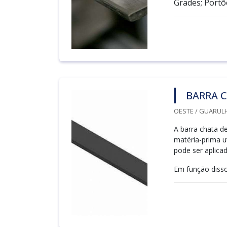
Grades; Portõe
BARRA C
OESTE / GUARULH
A barra chata d
matéria-prima ut
pode ser aplicad
Em função disso,