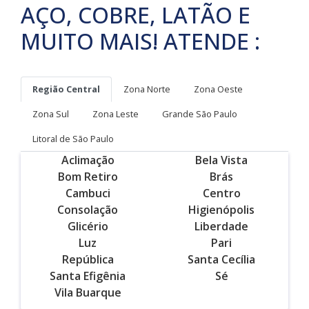
AÇO, COBRE, LATÃO E
MUITO MAIS! ATENDE :
Região Central
Zona Norte
Zona Oeste
Zona Sul
Zona Leste
Grande São Paulo
Litoral de São Paulo
Aclimação
Bela Vista
Bom Retiro
Brás
Cambuci
Centro
Consolação
Higienópolis
Glicério
Liberdade
Luz
Pari
República
Santa Cecília
Santa Efigênia
Sé
Vila Buarque