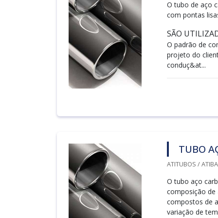
O tubo de aço c
com pontas lisa
SÃO UTILIZA
O padrão de co
projeto do clien
conduç&at...
TUBO A
ATITUBOS / ATIBAI
O tubo aço carb
composição de 
compostos de aç
variação de tem