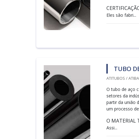
CERTIFICAÇÃ
Eles são fabri...
TUBO D
ATITUBOS / ATIBAI
O tubo de aço 
setores da indú
partir da união
um processo de 
O MATERIAL 
Assi...