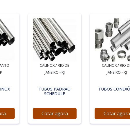
SANTO
CALINOX / RIO DE
CALINOX / RIO D
SP
JANEIRO - RJ
JANEIRO - RJ
 INOX
TUBOS PADRÃO
TUBOS CONEXÕ
SCHEDULE
ora
Cotar agora
Cotar agora