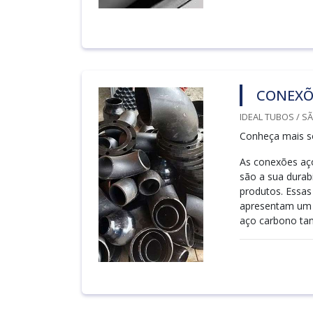
CONEXÕ
IDEAL TUBOS / S
Conheça mais s
As conexões aço
são a sua durab
produtos. Essas
apresentam um 
aço carbono tam