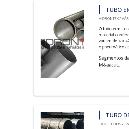
TUBO E
HIDRONTEX / VÁR
O tubo ermeto a
material confer
variam de 4 a 4
e pneumáticos pa
Segmentos das
M&aacut...
TUBO D
IDEAL TUBOS / S