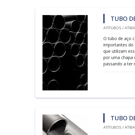
TUBO D
ATITUBOS / ATIBAI
O tubo de aço c
importantes do 
que utilizam es
por uma chapa d
passando a ter m
TUBO DE
ATITUBOS / ATIBAI