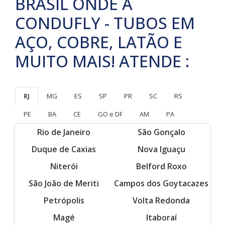
BRASIL ONDE A
CONDUFLY - TUBOS EM
AÇO, COBRE, LATÃO E
MUITO MAIS! ATENDE :
RJ
MG
ES
SP
PR
SC
RS
PE
BA
CE
GO e DF
AM
PA
Rio de Janeiro
São Gonçalo
Duque de Caxias
Nova Iguaçu
Niterói
Belford Roxo
São João de Meriti
Campos dos Goytacazes
Petrópolis
Volta Redonda
Magé
Itaboraí