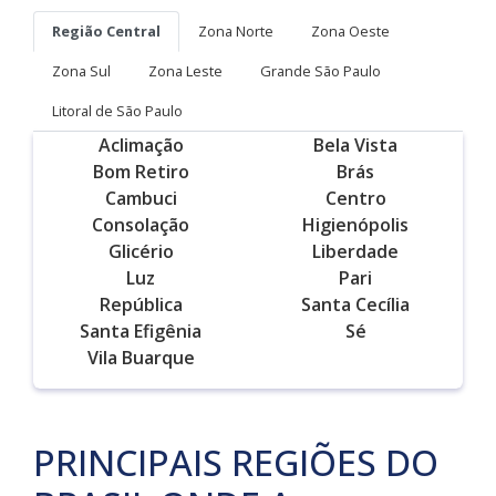
Região Central
Zona Norte
Zona Oeste
Zona Sul
Zona Leste
Grande São Paulo
Litoral de São Paulo
Aclimação
Bela Vista
Bom Retiro
Brás
Cambuci
Centro
Consolação
Higienópolis
Glicério
Liberdade
Luz
Pari
República
Santa Cecília
Santa Efigênia
Sé
Vila Buarque
PRINCIPAIS REGIÕES DO