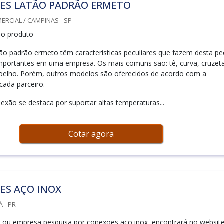
ES LATÃO PADRÃO ERMETO
RCIAL / CAMPINAS - SP
 do produto
ão padrão ermeto têm características peculiares que fazem desta pe
portantes em uma empresa. Os mais comuns são: tê, curva, cruzeta
oelho. Porém, outros modelos são oferecidos de acordo com a
cada parceiro.
exão se destaca por suportar altas temperaturas...
Cotar agora
ES AÇO INOX
 - PR
nal ou empresa pesquisa por conexões aço inox, encontrará no websit