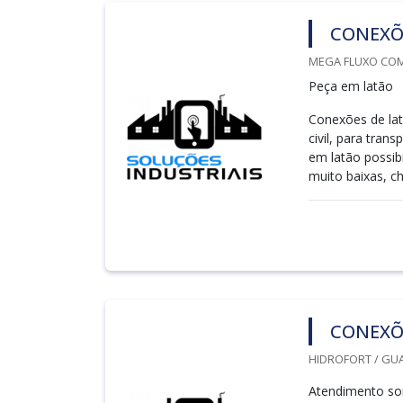
CONEXÕ
MEGA FLUXO COME
Peça em latão
Conexões de la
civil, para tran
em latão possib
muito baixas, ch
CONEXÕ
HIDROFORT / GU
Atendimento so