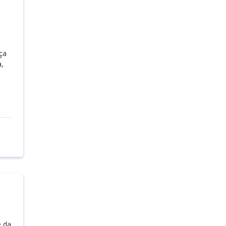
ça
,
e da