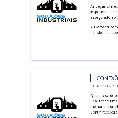
As peças oferec
inspecionadas in
assegurado ao p
A Hidrofort com
os tubos de cobr
CONEXÕ
CASA CONTIN / S
Quando se desej
Realizando uma
melhor em quali
Contin receberá