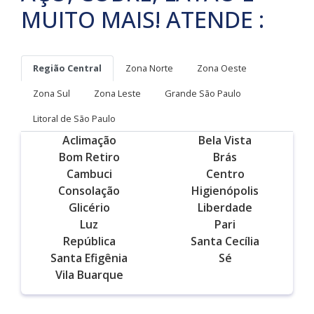
MUITO MAIS! ATENDE :
Região Central
Zona Norte
Zona Oeste
Zona Sul
Zona Leste
Grande São Paulo
Litoral de São Paulo
Aclimação
Bela Vista
Bom Retiro
Brás
Cambuci
Centro
Consolação
Higienópolis
Glicério
Liberdade
Luz
Pari
República
Santa Cecília
Santa Efigênia
Sé
Vila Buarque