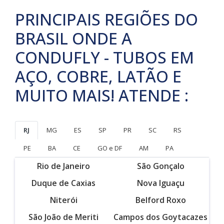
PRINCIPAIS REGIÕES DO
BRASIL ONDE A
CONDUFLY - TUBOS EM
AÇO, COBRE, LATÃO E
MUITO MAIS! ATENDE :
RJ
MG
ES
SP
PR
SC
RS
PE
BA
CE
GO e DF
AM
PA
Rio de Janeiro
São Gonçalo
Duque de Caxias
Nova Iguaçu
Niterói
Belford Roxo
São João de Meriti
Campos dos Goytacazes