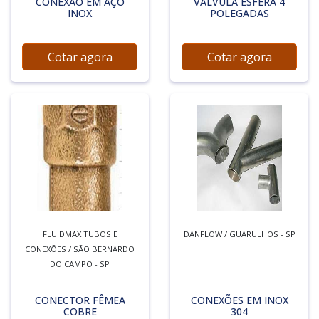
CONEXÃO EM AÇO
VÁLVULA ESFERA 4
INOX
POLEGADAS
Cotar agora
Cotar agora
FLUIDMAX TUBOS E
DANFLOW / GUARULHOS - SP
CONEXÕES / SÃO BERNARDO
DO CAMPO - SP
CONECTOR FÊMEA
CONEXÕES EM INOX
COBRE
304