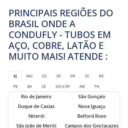
PRINCIPAIS REGIÕES DO
BRASIL ONDE A
CONDUFLY - TUBOS EM
AÇO, COBRE, LATÃO E
MUITO MAIS! ATENDE :
RJ
MG
ES
SP
PR
SC
RS
PE
BA
CE
GO e DF
AM
PA
Rio de Janeiro
São Gonçalo
Duque de Caxias
Nova Iguaçu
Niterói
Belford Roxo
São João de Meriti
Campos dos Goytacazes