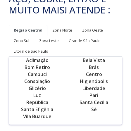
MUITO MAIS! ATENDE :
Região Central
Zona Norte
Zona Oeste
Zona Sul
Zona Leste
Grande São Paulo
Litoral de São Paulo
Aclimação
Bela Vista
Bom Retiro
Brás
Cambuci
Centro
Consolação
Higienópolis
Glicério
Liberdade
Luz
Pari
República
Santa Cecília
Santa Efigênia
Sé
Vila Buarque