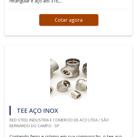
retangular e aço aisi 316,...
Cotar agora
TEE AÇO INOX
RED STEEL INDUSTRIA E COMERCIO DE ACO LTDA / SÃO
BERNARDO DO CAMPO - SP
Contendo ferro e crómio em sua composição, o tee aço