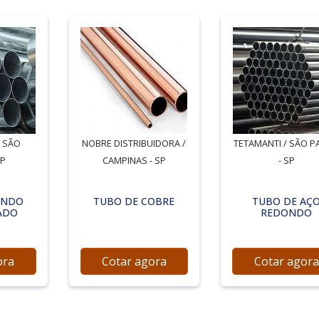
/ SÃO
NOBRE DISTRIBUIDORA /
TETAMANTI / SÃO P
SP
CAMPINAS - SP
- SP
ONDO
TUBO DE COBRE
TUBO DE AÇ
ADO
REDONDO
ora
Cotar agora
Cotar agora