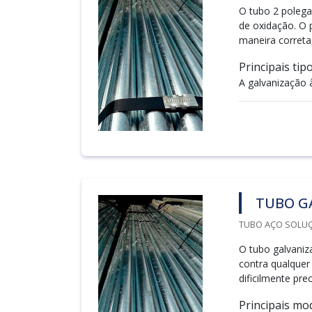
O tubo 2 polega
de oxidação. O 
maneira correta
Principais tip
A galvanização à
TUBO G
TUBO AÇO SOLUÇ
O tubo galvaniz
contra qualquer 
dificilmente pr
Principais mo