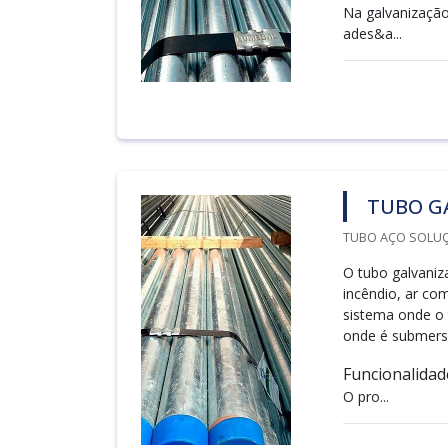
Na galvanização 
ades&a...
TUBO G
TUBO AÇO SOLUÇ
O tubo galvaniza
incêndio, ar co
sistema onde o 
onde é submers
Funcionalidad
O pro...