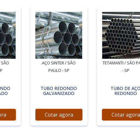
/ SÃO
AÇO SINTER / SÃO
TETAMANTI / SÃO P
SP
PAULO - SP
- SP
ONDO
TUBO REDONDO
TUBO DE AÇ
ADO
GALVANIZADO
REDONDO
ora
Cotar agora
Cotar agora