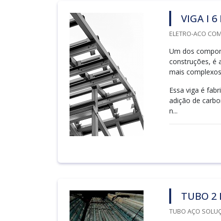
VIGA I 
ELETRO-ACO COME
Um dos componen
construções, é a
mais complexos
Essa viga é fab
adição de carbo
n...
TUBO 2
TUBO AÇO SOLUÇ