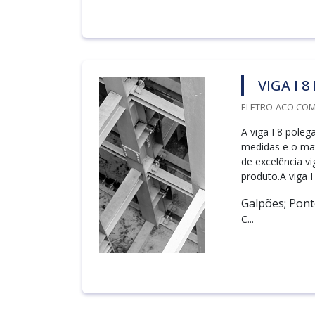
VIGA I 
ELETRO-ACO COME
A viga I 8 pole
medidas e o mat
de excelência vi
produto.A viga 
Galpões; Pont
C...