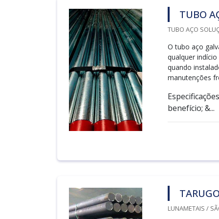
TUBO A
TUBO AÇO SOLUÇ
O tubo aço galv
qualquer indício
quando instalad
manutenções fr
Especificaçõe
benefício; &...
TARUGO
LUNAMETAIS / SÃ