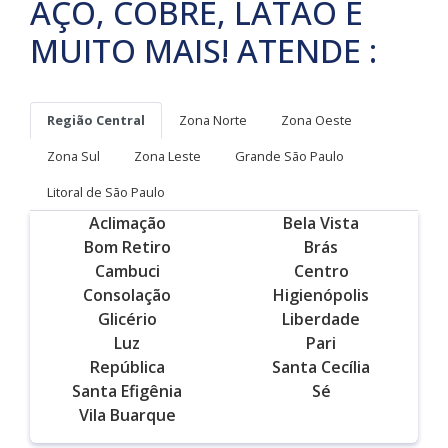
AÇO, COBRE, LATÃO E
MUITO MAIS! ATENDE :
Região Central
Zona Norte
Zona Oeste
Zona Sul
Zona Leste
Grande São Paulo
Litoral de São Paulo
Aclimação
Bela Vista
Bom Retiro
Brás
Cambuci
Centro
Consolação
Higienópolis
Glicério
Liberdade
Luz
Pari
República
Santa Cecília
Santa Efigênia
Sé
Vila Buarque