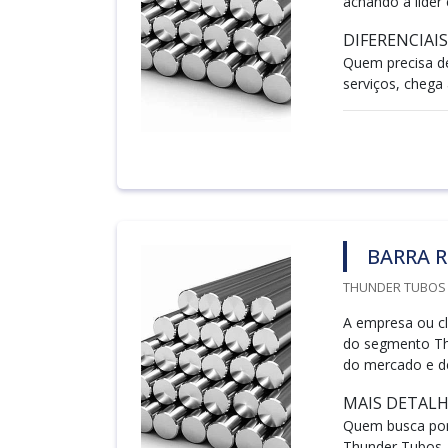
achando a líder
DIFERENCIAI
Quem precisa d
serviços, chega
BARRA 
THUNDER TUBOS /
A empresa ou cli
do segmento Th
do mercado e d
MAIS DETALH
Quem busca por
Thunder Tubos. 