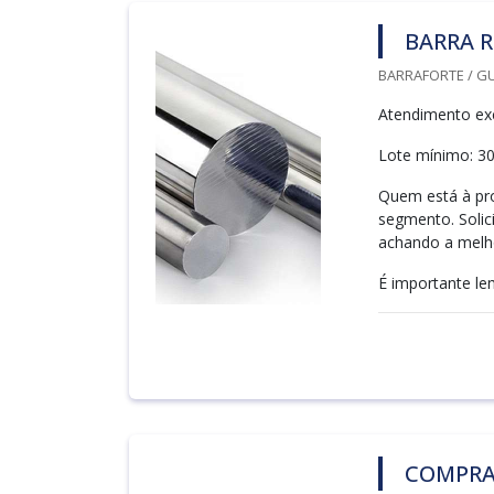
BARRA 
BARRAFORTE / G
Atendimento exc
Lote mínimo: 3
Quem está à pro
segmento. Soli
achando a melho
É importante le
COMPRA