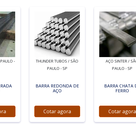
 PAULO -
THUNDER TUBOS / SÃO
AÇO SINTER / S
PAULO - SP
PAULO - SP
DRADA
BARRA REDONDA DE
BARRA CHATA 
O
AÇO
FERRO
ora
Cotar agora
Cotar agora